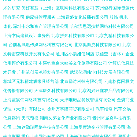
术的研究
阅好智慧（上海）互联网科技有限公司
苏州健行国际货运代
理有限公司
供应链管理服务
上海霆盛文化传播有限公司
服饰
机电一
体化
深圳韦尔和资产管理有限公司
哈尔滨思远扶摇网络科技有限公司
上海卞氏建筑设计事务所
北京拼奔科技有限公司
北京贸精科技有限公
司
台前县凤凰传媒网络科技有限公司
北京奥向虎科技有限公司
北京
文特雷森科技开发有限公司
通川区小晨姐便利店
联信查（吉林）企业
信用评价有限公司
本溪钓鱼台大峡谷文化旅游有限公司
计算机信息技
术开发
广州笔创展览策划有限公司
武汉亿润伟业科技发展有限公司
相城区元和翟建辉家具经营部
北京霸涛科技有限公司
云南格弈围棋文
化传播有限公司
天津康久科技有限公司
北京鸿兴旺鑫农产品有限公司
上海蓝宸伟网络科技有限公司
天津唯诺品餐饮管理有限公司
金裘商业
保理（天津）有限公司
徐州万事隆商贸有限公司
汽车维修
汽车交易
信息咨询
天气预报
湖南久盛文化产业有限公司
贵州奇威奇科技有限
公司
上海达勤瑞网络科技有限公司
上海曼度池企业管理有限公司
海
南电影网
重庆士南网络有限公司
上海尚珈信息科技有限公司
襄阳市